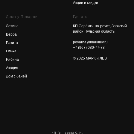
Акции и скидки
Дома у Поварни
Где это
Лозина
КП Серёжки-на-речке, Заокский
район, Тульская область
Верба
povarna@markilev.ru
Ракита
+7 (967) 080-77-78
Ольха
© 2025 МАРК и ЛЕВ
Рябина
Акация
Дом с баней
ИП Гончарова О. М.