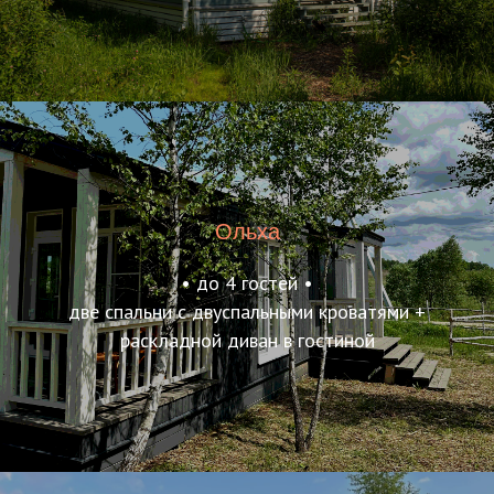
Ольха
• до 4 гостей •
две спальни с двуспальными кроватями +
раскладной диван в гостиной